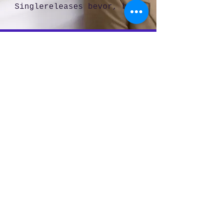
Singlereleases bevor, bis 
am 29.09. das neue Album 
endlich erscheint.

Die Bandbreite erstreckt 
sich über rauen Bandsound, 
2-Step, bis hin zu 
trashigem Elektro und NDW-
Anklängen. Pudeldame und 
Zebo Adam ist es jedoch 
gelungen, dass das Album 
nicht zum Flickenteppich 
verkommt sondern stets 
eine klare Badnidentität 
hörbar bleibt.

Die Kernfrage: Wie viel 
Wahrhaftigkeit verträgt 
die Ironie – und 
umgekehrt?

Pudeldame, ein Name mit 
Style, gut zu googlen, 
aber wer ist das und wo 