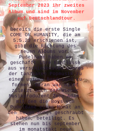
September 2023 ihr zweites
Album und sind im November
auf Deutschlandtour.
Bereits die erste Single 
COME ON HUMANITY, die am 
5.5.23 erschienen ist, 
gibt die Richtung des 
neuen Albums vor. 
Pudeldame haben es 
geschafft ihre Einflüsse 
aus verschiedensten Genres 
der tanzbaren Popmusik zu 
einem uniqen Bandsound zu 
formen. Daran war nicht 
zuletzt auch der Wiener 
Musikproduzent Zebo Adam, 
mit dem die Boys von 
Pudeldame einen Monat an 
den neuen Songs geschraubt 
haben, beteiligt. Es 
stehen nun bis september 
im monatstakt neue 