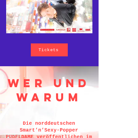
Tickets
WER UND
WARUM
Die norddeutschen
Smart’n’Sexy-Popper
PUDELDAME veröffentlichen im